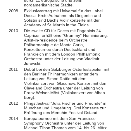
durch 11 europäische und zehn
nordamerikanische Städte.
2008
Exklusivvertrag mit Universal für das Label
Decca. Erste Aufnahme als Dirigentin und
Solistin sind Bachs Violinkonzerte mit der
Academy of St. Martin in the Fields.
2010
Die zweite CD für Decca mit Paganinis 24
Capricen erhält eine "Grammy"-Nominierung.
Artist-in-residence beim Orchestre
Philharmonique de Monte Carlo,
Konzettournee durch Deutschland und
Frankreich mit dem London Philharmonic
Orchestra unter der Leitung von Vladimir
Jurowski.
2011
Debüt bei den Salzburger Osterfestspielen mit
den Berliner Philharmonikern unter dem
Leitung von Simon Rattle mit dem
Violinkonzert von Glasunow. Konzert mit dem
Cleveland Orchestra unter der Leitung von
Franz Welser-Möst (Violinkonzert von Alban
Berg).
2012
Pfingstfestival "Julia Fischer und Freunde" in
München und Umgebung. Drei Konzerte zur
Eröffnung des Menuhin Festival Gstaad.
2014
Europatournee mit dem San Francisco
Symphony Orchestra unter der Leitung von
Michael Tilson Thomas vom 14. bis 26. März