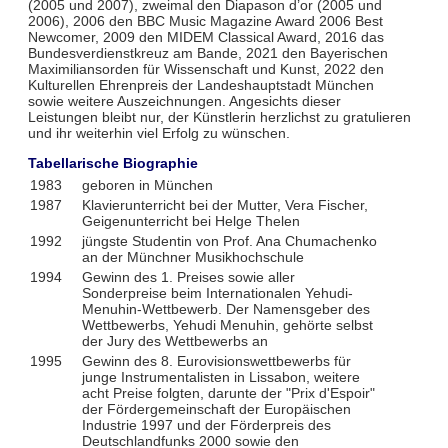
(2005 und 2007), zweimal den Diapason d’or (2005 und
2006), 2006 den BBC Music Magazine Award 2006 Best
Newcomer, 2009 den MIDEM Classical Award, 2016 das
Bundesverdienstkreuz am Bande, 2021 den Bayerischen
Maximiliansorden für Wissenschaft und Kunst, 2022 den
Kulturellen Ehrenpreis der Landeshauptstadt München
sowie weitere Auszeichnungen. Angesichts dieser
Leistungen bleibt nur, der Künstlerin herzlichst zu gratulieren
und ihr weiterhin viel Erfolg zu wünschen.
Tabellarische Biographie
1983
geboren in München
1987
Klavierunterricht bei der Mutter, Vera Fischer,
Geigenunterricht bei Helge Thelen
1992
jüngste Studentin von Prof. Ana Chumachenko
an der Münchner Musikhochschule
1994
Gewinn des 1. Preises sowie aller
Sonderpreise beim Internationalen Yehudi-
Menuhin-Wettbewerb. Der Namensgeber des
Wettbewerbs, Yehudi Menuhin, gehörte selbst
der Jury des Wettbewerbs an
1995
Gewinn des 8. Eurovisionswettbewerbs für
junge Instrumentalisten in Lissabon, weitere
acht Preise folgten, darunte der "Prix d'Espoir"
der Fördergemeinschaft der Europäischen
Industrie 1997 und der Förderpreis des
Deutschlandfunks 2000 sowie den