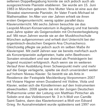
seltenen Doppelbegabung konnte sie sich jedoch auch als
ausgezeichnete Pianistin etablieren. Sie wurde am 15. Juni
1983 in München geboren. Ihre Mutter Viera ist eine aus der
Slowakei stammende Pianistin, ihr Vater Frank-Michael ist
Mathematiker. Im Alter von vier Jahren erhielt sie ihren
ersten Geigenunterricht, wenig später parallel dazu
Klavierunterricht. Mit sechs Jahren besuchte sie das
Leopold-Mozart-Konservatorium in Augsburg und trat bereits
zwei Jahre später als Geigensolistin mit Orchesterbegleitung
auf. Mit neun Jahren wurde sie an der Musikhochschule
München aufgenommen und erhielt dort Unterricht bei der
argentinisch-deutschen Geigerin Ana Chumachenco.
Gleichzeitig pflegte sie jedoch auch im selben Maße ihr
Klavierspiel. Mit zwölf Jahren war sie bereits mehrfach auch
als Konzertpianistin aufgetreten, hatte zehn Beethoven-
Sonaten einstudiert und war dreimal als Preisträgerin bei
Jugend musiziert erfolgreich. Auch wenn sie im weiteren
Verlauf ihrer Ausbildung ihren Schwerpunkt mehr und mehr
auf die Geige verlagerte, spielte sie doch unverändert weiter
auf hohem Niveau Klavier. So bestritt sie als Artis in
Residence der Festspiele Mecklenburg-Vorpommern 2007
mit Viviane Hagner einen Duoabend mit Violine, Viola und
Klavier, wobei sich die Künstlerinnen auf den Instrumenten
abwechselten. 2008 spielte sie mit der Jungen Deutschen
Philharmonie unter der Leitung von Matthias Pintscher als
Solistin erst das Violinkonzert Nr. 3 in h-Moll von Camille
Saint-Saëns, dann das Klavierkonzert a-Moll von Edvard
Grieg. Ihr Ausnahmetalent wurde spätestens seit 1997 von