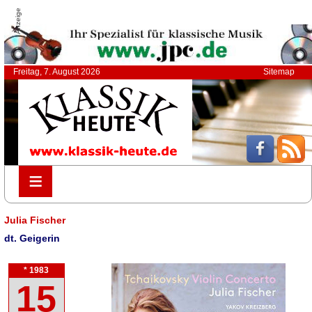
Anzeige
Freitag, 7. August 2026
Sitemap
≡
≡
Julia Fischer
dt. Geigerin
* 1983
15