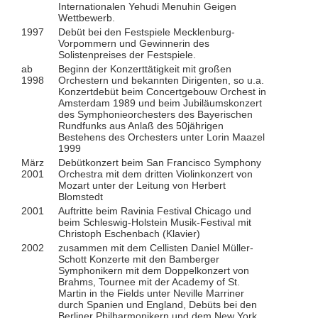
Internationalen Yehudi Menuhin Geigen
Wettbewerb.
1997
Debüt bei den Festspiele Mecklenburg-
Vorpommern und Gewinnerin des
Solistenpreises der Festspiele.
ab
Beginn der Konzerttätigkeit mit großen
1998
Orchestern und bekannten Dirigenten, so u.a.
Konzertdebüt beim Concertgebouw Orchest in
Amsterdam 1989 und beim Jubiläumskonzert
des Symphonieorchesters des Bayerischen
Rundfunks aus Anlaß des 50jährigen
Bestehens des Orchesters unter Lorin Maazel
1999
März
Debütkonzert beim San Francisco Symphony
2001
Orchestra mit dem dritten Violinkonzert von
Mozart unter der Leitung von Herbert
Blomstedt
2001
Auftritte beim Ravinia Festival Chicago und
beim Schleswig-Holstein Musik-Festival mit
Christoph Eschenbach (Klavier)
2002
zusammen mit dem Cellisten Daniel Müller-
Schott Konzerte mit den Bamberger
Symphonikern mit dem Doppelkonzert von
Brahms, Tournee mit der Academy of St.
Martin in the Fields unter Neville Marriner
durch Spanien und England, Debüts bei den
Berliner Philharmonikern und dem New York