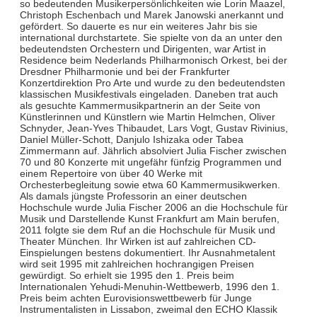
so bedeutenden Musikerpersönlichkeiten wie Lorin Maazel,
Christoph Eschenbach und Marek Janowski anerkannt und
gefördert. So dauerte es nur ein weiteres Jahr bis sie
international durchstartete. Sie spielte von da an unter den
bedeutendsten Orchestern und Dirigenten, war Artist in
Residence beim Nederlands Philharmonisch Orkest, bei der
Dresdner Philharmonie und bei der Frankfurter
Konzertdirektion Pro Arte und wurde zu den bedeutendsten
klassischen Musikfestivals eingeladen. Daneben trat auch
als gesuchte Kammermusikpartnerin an der Seite von
Künstlerinnen und Künstlern wie Martin Helmchen, Oliver
Schnyder, Jean-Yves Thibaudet, Lars Vogt, Gustav Rivinius,
Daniel Müller-Schott, Danjulo Ishizaka oder Tabea
Zimmermann auf. Jährlich absolviert Julia Fischer zwischen
70 und 80 Konzerte mit ungefähr fünfzig Programmen und
einem Repertoire von über 40 Werke mit
Orchesterbegleitung sowie etwa 60 Kammermusikwerken.
Als damals jüngste Professorin an einer deutschen
Hochschule wurde Julia Fischer 2006 an die Hochschule für
Musik und Darstellende Kunst Frankfurt am Main berufen,
2011 folgte sie dem Ruf an die Hochschule für Musik und
Theater München. Ihr Wirken ist auf zahlreichen CD-
Einspielungen bestens dokumentiert. Ihr Ausnahmetalent
wird seit 1995 mit zahlreichen hochrangigen Preisen
gewürdigt. So erhielt sie 1995 den 1. Preis beim
Internationalen Yehudi-Menuhin-Wettbewerb, 1996 den 1.
Preis beim achten Eurovisionswettbewerb für Junge
Instrumentalisten in Lissabon, zweimal den ECHO Klassik