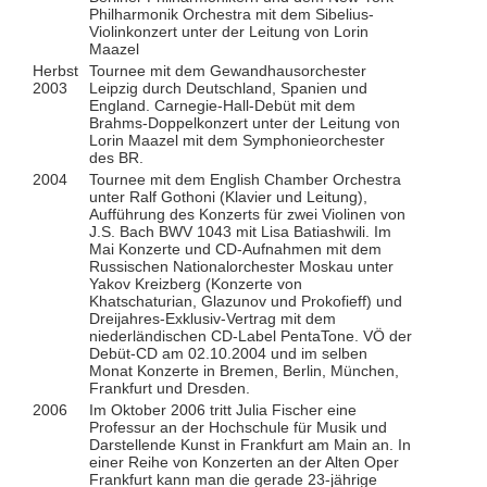
Philharmonik Orchestra mit dem Sibelius-
Violinkonzert unter der Leitung von Lorin
Maazel
Herbst
Tournee mit dem Gewandhausorchester
2003
Leipzig durch Deutschland, Spanien und
England. Carnegie-Hall-Debüt mit dem
Brahms-Doppelkonzert unter der Leitung von
Lorin Maazel mit dem Symphonieorchester
des BR.
2004
Tournee mit dem English Chamber Orchestra
unter Ralf Gothoni (Klavier und Leitung),
Aufführung des Konzerts für zwei Violinen von
J.S. Bach BWV 1043 mit Lisa Batiashwili. Im
Mai Konzerte und CD-Aufnahmen mit dem
Russischen Nationalorchester Moskau unter
Yakov Kreizberg (Konzerte von
Khatschaturian, Glazunov und Prokofieff) und
Dreijahres-Exklusiv-Vertrag mit dem
niederländischen CD-Label PentaTone. VÖ der
Debüt-CD am 02.10.2004 und im selben
Monat Konzerte in Bremen, Berlin, München,
Frankfurt und Dresden.
2006
Im Oktober 2006 tritt Julia Fischer eine
Professur an der Hochschule für Musik und
Darstellende Kunst in Frankfurt am Main an. In
einer Reihe von Konzerten an der Alten Oper
Frankfurt kann man die gerade 23-jährige