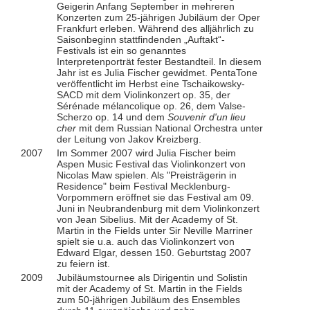
Geigerin Anfang September in mehreren
Konzerten zum 25-jährigen Jubiläum der Oper
Frankfurt erleben. Während des alljährlich zu
Saisonbeginn stattfindenden „Auftakt“-
Festivals ist ein so genanntes
Interpretenporträt fester Bestandteil. In diesem
Jahr ist es Julia Fischer gewidmet. PentaTone
veröffentlicht im Herbst eine Tschaikowsky-
SACD mit dem Violinkonzert op. 35, der
Sérénade mélancolique op. 26, dem Valse-
Scherzo op. 14 und dem
Souvenir d'un lieu
cher
mit dem Russian National Orchestra unter
der Leitung von Jakov Kreizberg.
2007
Im Sommer 2007 wird Julia Fischer beim
Aspen Music Festival das Violinkonzert von
Nicolas Maw spielen. Als "Preisträgerin in
Residence" beim Festival Mecklenburg-
Vorpommern eröffnet sie das Festival am 09.
Juni in Neubrandenburg mit dem Violinkonzert
von Jean Sibelius. Mit der Academy of St.
Martin in the Fields unter Sir Neville Marriner
spielt sie u.a. auch das Violinkonzert von
Edward Elgar, dessen 150. Geburtstag 2007
zu feiern ist.
2009
Jubiläumstournee als Dirigentin und Solistin
mit der Academy of St. Martin in the Fields
zum 50-jährigen Jubiläum des Ensembles