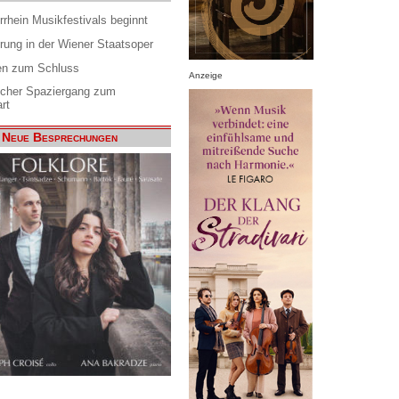
rrhein Musikfestivals beginnt
rung in der Wiener Staatsoper
en zum Schluss
Anzeige
scher Spaziergang zum
rt
Neue Besprechungen