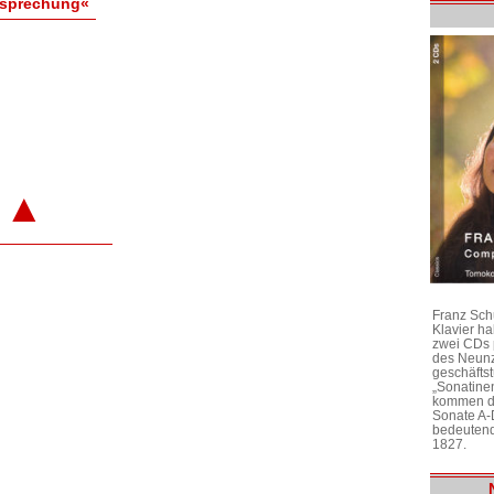
esprechung«
▲
Franz Sch
Klavier h
zwei CDs 
des Neunz
geschäftst
„Sonatine
kommen di
Sonate A-
bedeutend
1827.