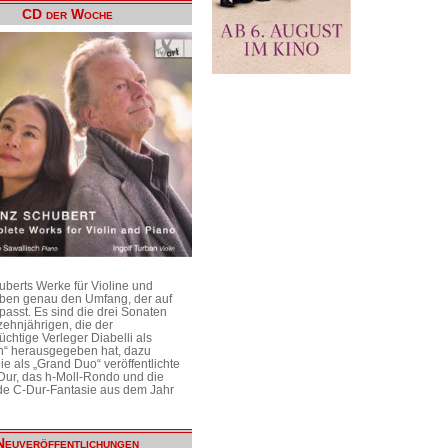
CD der Woche
uberts Werke für Violine und
aben genau den Umfang, der auf
passt. Es sind die drei Sonaten
ehnjährigen, die der
üchtige Verleger Diabelli als
n“ herausgegeben hat, dazu
e als „Grand Duo“ veröffentlichte
Dur, das h-Moll-Rondo und die
e C-Dur-Fantasie aus dem Jahr
Neuveröffentlichungen