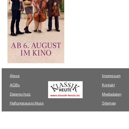
About
Impressum
AGBs
Kontakt
Datenschutz
Mediadaten
Haftungsausschluss
Sitemap