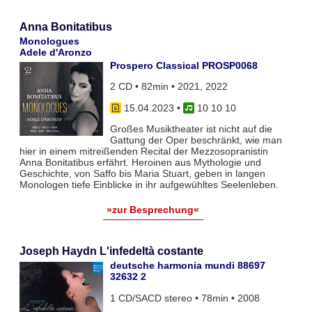
Anna Bonitatibus
Monologues
Adele d'Aronzo
Prospero Classical PROSP0068
2 CD • 82min • 2021, 2022
15.04.2023
•
10 10 10
Großes Musiktheater ist nicht auf die
Gattung der Oper beschränkt, wie man
hier in einem mitreißenden Recital der Mezzosopranistin
Anna Bonitatibus erfährt. Heroinen aus Mythologie und
Geschichte, von Saffo bis Maria Stuart, geben in langen
Monologen tiefe Einblicke in ihr aufgewühltes Seelenleben.
»zur Besprechung«
Joseph Haydn L'infedeltà costante
deutsche harmonia mundi 88697
32632 2
1 CD/SACD stereo • 78min • 2008