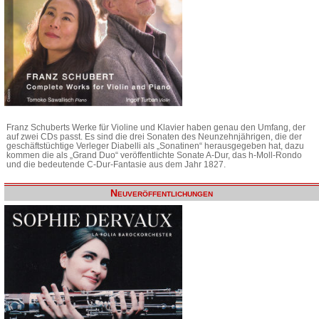
Franz Schuberts Werke für Violine und Klavier haben genau den Umfang, der
auf zwei CDs passt. Es sind die drei Sonaten des Neunzehnjährigen, die der
geschäftstüchtige Verleger Diabelli als „Sonatinen“ herausgegeben hat, dazu
kommen die als „Grand Duo“ veröffentlichte Sonate A-Dur, das h-Moll-Rondo
und die bedeutende C-Dur-Fantasie aus dem Jahr 1827.
Neuveröffentlichungen