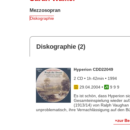
Mezzosopran
Diskographie
Diskographie (2)
Hyperion CDD22049
2 CD • 1h 42min • 1994
29.04.2004
•
9 9 9
Es ist schön, dass Hyperion s
Gesamteinspielung wieder aufz
(1913/14) von Ralph Vaughan 
unproblematisch, ihre Vernachlässigung auf den Bühn
»zur B