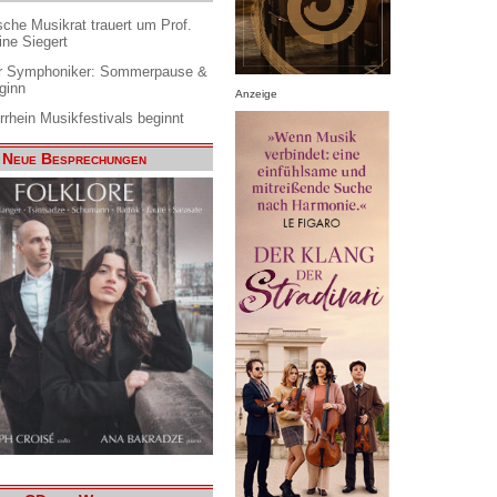
che Musikrat trauert um Prof.
ine Siegert
 Symphoniker: Sommerpause &
ginn
Anzeige
rrhein Musikfestivals beginnt
Neue Besprechungen