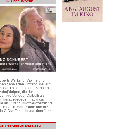
CD der Woche
uberts Werke für Violine und
aben genau den Umfang, der auf
passt. Es sind die drei Sonaten
ehnjährigen, die der
üchtige Verleger Diabelli als
n“ herausgegeben hat, dazu
e als „Grand Duo“ veröffentlichte
Dur, das h-Moll-Rondo und die
e C-Dur-Fantasie aus dem Jahr
Neuveröffentlichungen