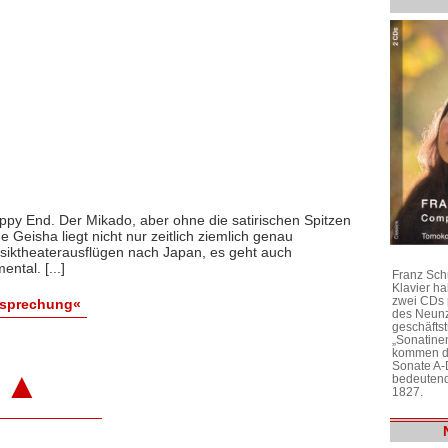
ppy End. Der Mikado, aber ohne die satirischen Spitzen
Geisha liegt nicht nur zeitlich ziemlich genau
iktheaterausflügen nach Japan, es geht auch
ntal. [...]
Franz Sch
Klavier h
zwei CDs 
esprechung«
des Neunz
geschäftst
„Sonatine
kommen di
Sonate A-
▲
bedeutend
1827.