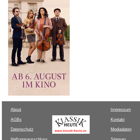
About
Impressum
AGBs
Kontakt
Datenschutz
Mediadaten
Haftungsausschluss
Sitemap