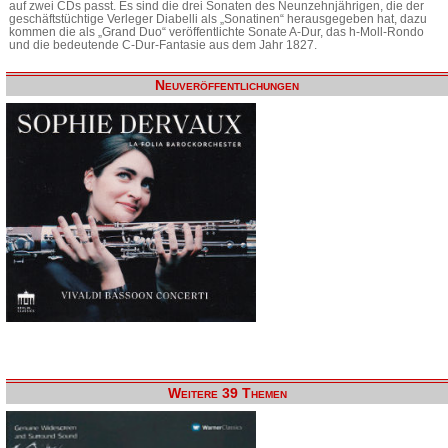
auf zwei CDs passt. Es sind die drei Sonaten des Neunzehnjährigen, die der
geschäftstüchtige Verleger Diabelli als „Sonatinen“ herausgegeben hat, dazu
kommen die als „Grand Duo“ veröffentlichte Sonate A-Dur, das h-Moll-Rondo
und die bedeutende C-Dur-Fantasie aus dem Jahr 1827.
Neuveröffentlichungen
Weitere 39 Themen