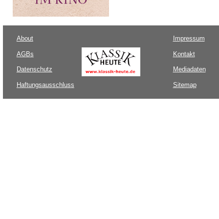
About
Impressum
AGBs
Kontakt
Datenschutz
Mediadaten
Haftungsausschluss
Sitemap