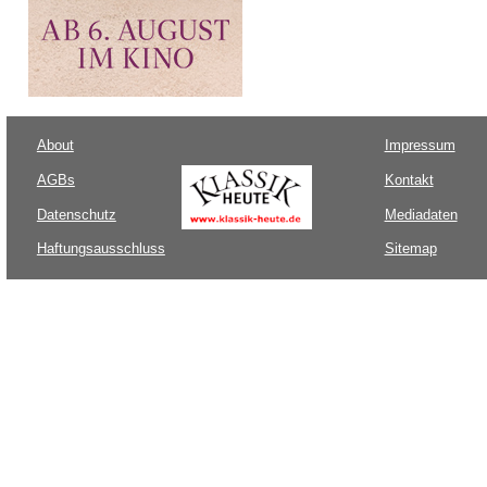
About
Impressum
AGBs
Kontakt
Datenschutz
Mediadaten
Haftungsausschluss
Sitemap