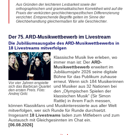
Aus Gründen der leichteren Lesbarkeit sowie der
orthographischen und grammatikalischen Korrektheit wird auf die
Praxis der verkürzten geschlechterspezifischen Differenzierung
verzichtet. Entsprechende Begriffe gelten im Sinne der
Gleichbehandlung gleichermaßen für alle Geschlechter.
Der 75. ARD-Musikwettbewerb im Livestream
Die Jubiläumsausgabe des ARD-Musikwettbewerbs in
18 Livestreams mitverfolgen
Klassische Musik live erleben, wo
immer man ist: Der
ARD-
Musikwettbewerb
erweitert im
Jubiläumsjahr 2026 seine digitale
Bühne für das Publikum zuhause
erneut. Wenn sich 184 Musikerinnen
Vor vier Jahren erspielte
und Musiker aus 32 Nationen bei
sich das Barbican Quartet
den ersten Preis. Foto:
den „Olympischen Spielen der
Andrej Grilc
klassischen Musik“ (Sir Simon
Rattle) in ihrem Fach messen,
können Klassikfans und Musikinteressierte aus aller Welt
mitverfolgen, wer sich Runde für Runde durchsetzt.
Insgesamt
18 Livestreams
laden zum Mitfiebern und zum
Austausch mit Gleichgesinnten im Chat ein.
[06.08.2026]