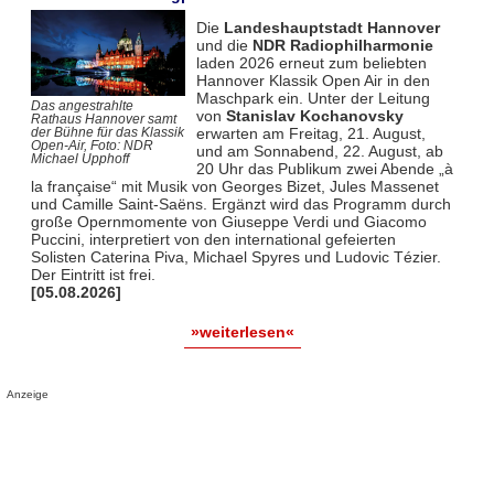
Die
Landeshauptstadt Hannover
und die
NDR Radiophilharmonie
laden 2026 erneut zum beliebten
Hannover Klassik Open Air in den
Maschpark ein. Unter der Leitung
Das angestrahlte
von
Stanislav Kochanovsky
Rathaus Hannover samt
erwarten am Freitag, 21. August,
der Bühne für das Klassik
Open-Air, Foto: NDR
und am Sonnabend, 22. August, ab
Michael Upphoff
20 Uhr das Publikum zwei Abende „à
la française“ mit Musik von Georges Bizet, Jules Massenet
und Camille Saint-Saëns. Ergänzt wird das Programm durch
große Opernmomente von Giuseppe Verdi und Giacomo
Puccini, interpretiert von den international gefeierten
Solisten Caterina Piva, Michael Spyres und Ludovic Tézier.
Der Eintritt ist frei.
[05.08.2026]
»weiterlesen«
Anzeige