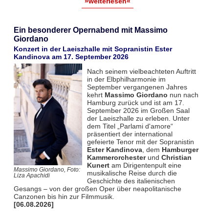
»weiterlesen«
Ein besonderer Opernabend mit Massimo
Giordano
Konzert in der Laeiszhalle mit Sopranistin Ester
Kandinova am 17. September 2026
Nach seinem vielbeachteten Auftritt
in der Elbphilharmonie im
September vergangenen Jahres
kehrt
Massimo Giordano
nun nach
Hamburg zurück und ist am 17.
September 2026 im Großen Saal
der Laeiszhalle zu erleben. Unter
dem Titel „Parlami d'amore“
präsentiert der international
gefeierte Tenor mit der Sopranistin
Ester Kandinova
, dem
Hamburger
Kammerorchester
und
Christian
Kunert
am Dirigentenpult eine
Massimo Giordano, Foto:
musikalische Reise durch die
Liza Apachidi
Geschichte des italienischen
Gesangs – von der großen Oper über neapolitanische
Canzonen bis hin zur Filmmusik.
[06.08.2026]