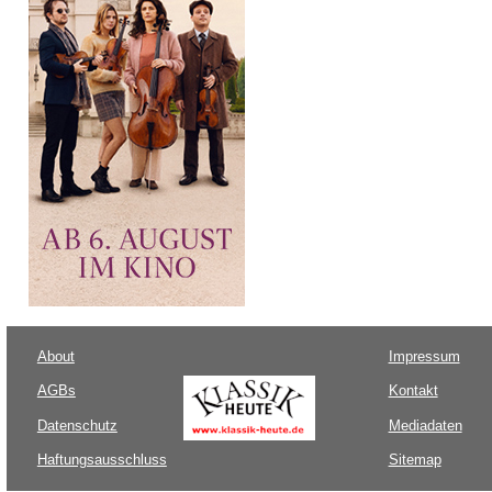
About
Impressum
AGBs
Kontakt
Datenschutz
Mediadaten
Haftungsausschluss
Sitemap